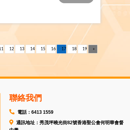
11
12
13
14
15
16
17
18
19
»
聯絡我們
電話：6413 1559
通訊地址：秀茂坪曉光街82號香港聖公會何明華會督